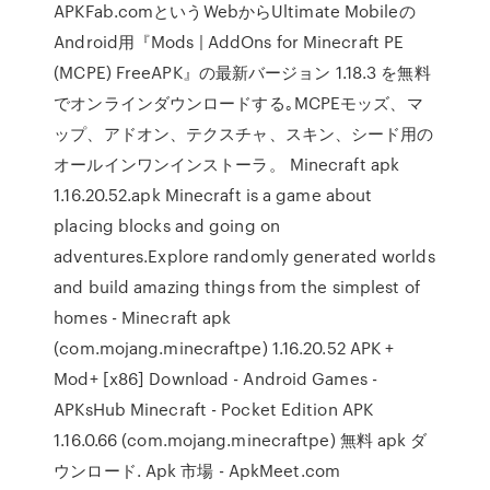
APKFab.comというWebからUltimate Mobileの
Android用『Mods | AddOns for Minecraft PE
(MCPE) FreeAPK』の最新バージョン 1.18.3 を無料
でオンラインダウンロードする｡MCPEモッズ、マ
ップ、アドオン、テクスチャ、スキン、シード用の
オールインワンインストーラ。 Minecraft apk
1.16.20.52.apk Minecraft is a game about
placing blocks and going on
adventures.Explore randomly generated worlds
and build amazing things from the simplest of
homes - Minecraft apk
(com.mojang.minecraftpe) 1.16.20.52 APK +
Mod+ [x86] Download - Android Games -
APKsHub Minecraft - Pocket Edition APK
1.16.0.66 (com.mojang.minecraftpe) 無料 apk ダ
ウンロード. Apk 市場 - ApkMeet.com