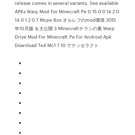
release comes in several variants, See available
APKs Warp Mod For Minecraft Pe 0 15 0 0 14 2 0
14 0 1 2 0 7 Mcpe Box オルレフのmod環境 2015
年10月版 を大公開 3 Minecraftチラシの裏 Warp
Drive Mod For Minecraft Pe For Android Apk
Download Te4 Mc1 7 10 でテッセラクト