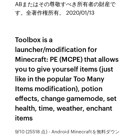
ABまたはその尊敬すべき所有者の財産で
す。全著作権所有。 2020/01/13
Toolbox is a
launcher/modification for
Minecraft: PE (MCPE) that allows
you to give yourself items (just
like in the popular Too Many
Items modification), potion
effects, change gamemode, set
health, time, weather, enchant
items
9/10 (25518 点) - Android Minecraftを無料ダウン