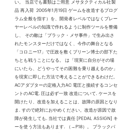
い。 当店でも書類はご用意 メサタクティカル社製
品 再入荷 2005年1月19日 ゲームを改造するプログ
ラム全般を指す）を、開発者レベルではなくプレー
ヤーレベルの知識で作れるように制作ツールを整備
し、 その敵は「ブラック・メサ事件」で生み出さ
れたモンスターだけではなく、今作の舞台となる
「コロニー17」で圧政を敷くブリーン博士の部下た
ちとも戦うことになる。 は「現実に自分がその場
にいたら、どうやってその困難を乗り越えるのか」
を現実に即した方法で考えることができるわけだ。
ACアダプターの定格入力AC 電圧と接続するコンセ
ントのAC電. 圧は必ず一致 改造について. ケースを
開けたり、改造を加えることは、故障の原因となり
ま. すので絶対におやめください。改造が原因で故
障が発生しても. 当社では責任 [PEDAL ASSIGN] キ
ーを使う方法もあります. （→P18）。 ブラックパ