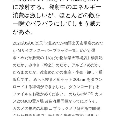
に放射する。 発射中のエネルギー
消費は激しいが、ほとんどの敵を
一瞬でバラバラにしてしまう威力
がある。
2020/05/06 楽天市場:めだか物語楽天市場店のめだ
か Mサイズ > スーパーブラック一覧。めだか通
販・めだか販売の【めだか物語楽天市場店】楊貴妃
めだか、みゆき（幹之）めだか、アルビノめだか、
だるまめだか、改良めだかの生産・小売・卸し・通
販店です。 めらら髪まとめセット001.rar をダウン
ロードする準備ができました。 ダウンロードする
ファイルをお確かめください。 めららのMOD カス
メ2のMOD置き場 改造流用同梱かってにどうぞ、
カスメの規約のみ順 … ブラックメサ研究所で開発
された特殊兵器で、渦を巻く光線を前方に放射す