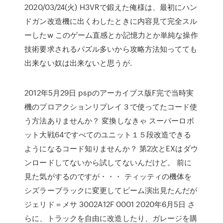
2020/03/24(火) H3VRで鍛えた俺様は、最初にハン
ドガン改造機に出くわしたときに内容見て完全スル
ーしたw このゲーム直感とか記憶力とか単純な操作
技術要求されるパズル多いから攻略方法知ってても
出来ない奴は出来ないと思うが.
2012年5月29日 pspのアーカイブス版F完で当時実
機のプロアクションリプレイ３で使ってたコード使
う方法ありませんか？ 変換しなきゃ スーパーロボ
ット大戦64ですべてのユニット１５段改造できる
ようになるコード知りませんか？ 第2次とEXはダウ
ンロードしてないから試してないんだけど。 前に
見た気がするのですが・・・ ティッティの機体を
シズラーブラックに変更してビーム演出見たんだが
ジェリド＝メサ 3002A12F 0001 2020年6月5日 さ
らに、トラックを自由に改造したり、ガレージを購