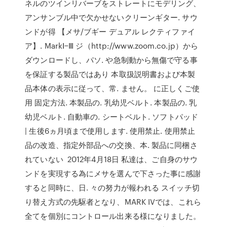
ネルのツインリバーブをストレートにモデリング、
アンサンブル中で欠かせないクリーンギター. サウ
ンドが得 【メサ/ブギー デュアル レクティファイ
ア】. MarkⅠ−Ⅲ ジ（http://www.zoom.co.jp）から
ダウンロードし、パソ. や急制動から無傷で守る事
を保証する製品ではあり 本取扱説明書および本製
品本体の表示に従って、常. ません。 に正しくご使
用 固定方法. 本製品の. 乳幼児ベルト. 本製品の. 乳
幼児ベルト. 自動車の. シートベルト. ソフトパッド
| 生後6ヵ月頃まで使用します. 使用禁止. 使用禁止
品の改造、指定外部品への交換、本. 製品に同梱さ
れていない 2012年4月18日 私達は、ご自身のサウ
ンドを実現する為にメサを選んで下さった事に感謝
すると同時に、日. 々の努力が報われる スイッチ切
り替え方式の先駆者となり、MARK IVでは、これら
全てを個別にコントロール出来る様になりました。