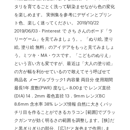
タリを育てるごとく洗って馴染ませながら色の変化
を楽しめます。 実例集を参考にデザインとプリン
ト色、楽しく迷ってください。 2019/10/22
2019/06/03 - Pinterest で さち さんのボード「ラ
リーゲーム」を見てみましょう。。「ぬり絵, 塗り
絵, 塗り絵 無料」のアイデアをもっと見てみましょ
う。ミツキ・MA・ウスです。「こどものぬりえ」
という言い方も変ですが、最近は「大人の塗り絵」
の方が幅を利かせているので敢えてそう呼ばせて
商品名 メープルブラック1 内容量 両目分 使用期間
最長1年 度数(PWR) 度なし~ 8.00まで レンズ直径
(DIA) 14．2mm 着色直径 13．9mm レンズBC
8.6mm 含水率 38% レンズ情報 自然に大きくパッ
チリ目を作ることができるカラコン [範囲]でブラッ
クガンマが効く明るさの範囲を調整します。[狭]だ
と黒ぎりぎりの部分、[広]だと灰色まで作用しま