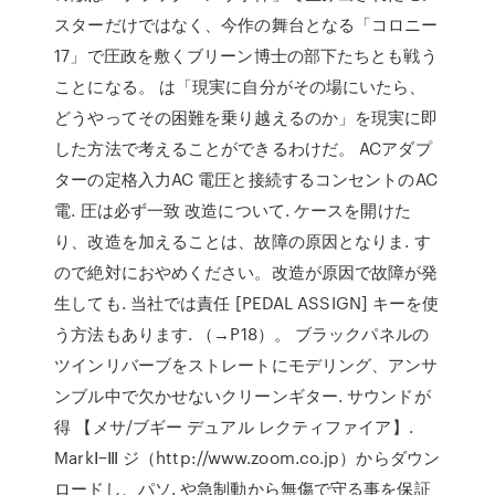
スターだけではなく、今作の舞台となる「コロニー
17」で圧政を敷くブリーン博士の部下たちとも戦う
ことになる。 は「現実に自分がその場にいたら、
どうやってその困難を乗り越えるのか」を現実に即
した方法で考えることができるわけだ。 ACアダプ
ターの定格入力AC 電圧と接続するコンセントのAC
電. 圧は必ず一致 改造について. ケースを開けた
り、改造を加えることは、故障の原因となりま. す
ので絶対におやめください。改造が原因で故障が発
生しても. 当社では責任 [PEDAL ASSIGN] キーを使
う方法もあります. （→P18）。 ブラックパネルの
ツインリバーブをストレートにモデリング、アンサ
ンブル中で欠かせないクリーンギター. サウンドが
得 【メサ/ブギー デュアル レクティファイア】.
MarkⅠ−Ⅲ ジ（http://www.zoom.co.jp）からダウン
ロードし、パソ. や急制動から無傷で守る事を保証