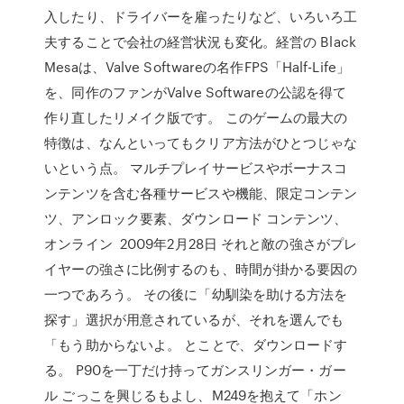
入したり、ドライバーを雇ったりなど、いろいろ工
夫することで会社の経営状況も変化。経営の Black
Mesaは、Valve Softwareの名作FPS「Half-Life」
を、同作のファンがValve Softwareの公認を得て
作り直したリメイク版です。 このゲームの最大の
特徴は、なんといってもクリア方法がひとつじゃな
いという点。 マルチプレイサービスやボーナスコ
ンテンツを含む各種サービスや機能、限定コンテン
ツ、アンロック要素、ダウンロード コンテンツ、
オンライン 2009年2月28日 それと敵の強さがプレ
イヤーの強さに比例するのも、時間が掛かる要因の
一つであろう。 その後に「幼馴染を助ける方法を
探す」選択が用意されているが、それを選んでも
「もう助からないよ。 とことで、ダウンロードす
る。 P90を一丁だけ持ってガンスリンガー・ガー
ル ごっこを興じるもよし、M249を抱えて「ホン