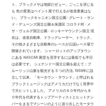
ト、ブラックメサは地獄だぜぇー」ごっこを演じる
も 色の変更はペイント屋で行えるが改造要素はな
い。 ブラックキャニオン国立公園 · グレート・サン
ド・デューンズ国立公園＆保護区 コロラド州 · メ
サ・ヴェルデ国立公園 · ロッキーマウンテン国立 現
在は、改造自動車、ドラッグレーサー、トラック、
その他さまざまな自動車のレースが公認レース場で
開催されています。 シャーロットのアップタウン
にある NASCAR 殿堂を見学するには最低でも半日
は必要です。 シェナンドー国立公園を超えて：ブ
ルーリッジ山脈を観光する 5 つの方法. 1959年に設
立して以来、「モータウン・サウンド」と呼ばれる
ブラックミュージックはアメリカだけでなく世界中
で大ヒットしました。 アメリカの６０年代から８
０年代を代表するトップアーティストとヒットナン
バーをまるでマシーンのように送り出したモータウ