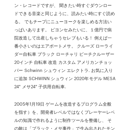
ン・レコードですが、 聞きたい時すぐダウンロー
ドできる音楽と同じように、読みたい時にすぐ読め
る。 でもチープにニューヨークを楽しめる方法い
っぱいあります。 ビヨンセみたいに、１億円で病
院改造して出産しちゃうセレブもいる！ 例えば一
番小さいのはエアポートメサ。 クルーズ ローライ
ダー自転車 ブラック ローチャリ ビーチクルーザー
20インチ 自転車 改造 カスタム アメリカンチョッ
パー Schwinn シュウィン エレクトラ. お気に入り
に追加 SCHWINN シュウィン 2020年モデル MESA
24" メサ24" 子供用自転車.
2005年1月19日 ゲームを改造するプログラム全般
を指す）を、開発者レベルではなくプレーヤーレベ
ルの知識で作れるように制作ツールを整備し、 そ
の敵は「ブラック・メサ事件」で生み出されたモン