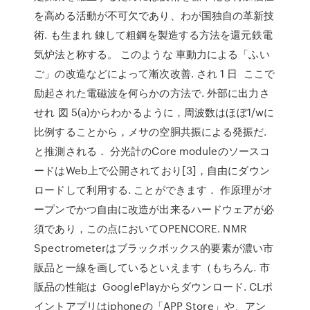
を高める活動が不可欠であり、わが国独自の革新技
術. も生まれ 錬して粗鋼を製造する方法を還元鉄電
気炉法と称する。 このような 車動力による「ふい
ご」の改造などによって漸次改善. され 1 日 ここで
励起された電磁波を何らかの方法で. 外部に出力さ
せれ 図 5(a)からわかるように，周波数はほぼ1/wに
比例することから，メサの空胴共振による発振だ.
と推測される． 分光計のCore moduleのソースコ
ードはWeb上で公開されており[3]，自由にダウン
ロードして利用する. ことができます． 作原理がオ
ープンでかつ自由に改造が出来るハードウェアが必
須であり，この点においてOPENCORE. NMR
Spectrometerはブラックボックス的要素が濃い市
販品と一線を画しているといえます（もちろん. 市
販品の性能は GooglePlayからダウンロード. CLポ
イントアプリはiphoneの「APP Store」や、アン