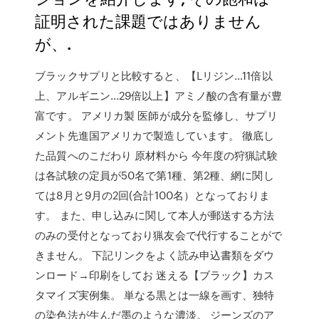
証明された課題ではありません
が、.
ブラックサプリと比較すると、【Lリジン…11倍以
上、アルギニン…29倍以上】アミノ酸の含有量が豊
富です。 アメリカ製 医師が成分を監修し、サプリ
メント先進国アメリカで製造しています。 徹底し
た品質へのこだわり 原材料から 今年度の狩猟試験
は各試験の定員が50名で第1種、第2種、網に関し
ては8月と9月の2回(合計100名）となっておりま
す。 また、申し込みに関して本人が郵送する方法
のみの受付となっており猟友会で代行することがで
きません。 下記リンクをよく読み申込書類をダウ
ンロード→印刷をしてお 迷える【ブラック】カス
タマイズ実例集。 単なる黒とは一線を画す、独特
の染色法が生んだ墨のような濃淡。 ジーンズのア