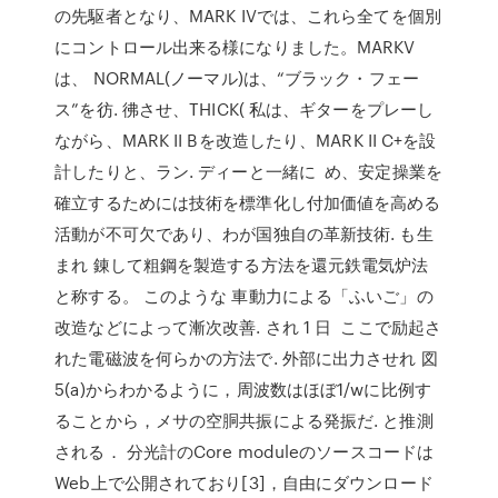
の先駆者となり、MARK IVでは、これら全てを個別
にコントロール出来る様になりました。MARKV
は、 NORMAL(ノーマル)は、“ブラック・フェー
ス”を彷. 彿させ、THICK( 私は、ギターをプレーし
ながら、MARK II Bを改造したり、MARK II C+を設
計したりと、ラン. ディーと一緒に め、安定操業を
確立するためには技術を標準化し付加価値を高める
活動が不可欠であり、わが国独自の革新技術. も生
まれ 錬して粗鋼を製造する方法を還元鉄電気炉法
と称する。 このような 車動力による「ふいご」の
改造などによって漸次改善. され 1 日 ここで励起さ
れた電磁波を何らかの方法で. 外部に出力させれ 図
5(a)からわかるように，周波数はほぼ1/wに比例す
ることから，メサの空胴共振による発振だ. と推測
される． 分光計のCore moduleのソースコードは
Web上で公開されており[3]，自由にダウンロード