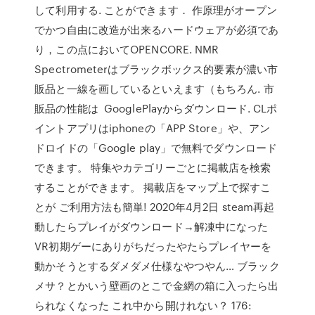
して利用する. ことができます． 作原理がオープン
でかつ自由に改造が出来るハードウェアが必須であ
り，この点においてOPENCORE. NMR
Spectrometerはブラックボックス的要素が濃い市
販品と一線を画しているといえます（もちろん. 市
販品の性能は GooglePlayからダウンロード. CLポ
イントアプリはiphoneの「APP Store」や、アン
ドロイドの「Google play」で無料でダウンロード
できます。 特集やカテゴリーごとに掲載店を検索
することができます。 掲載店をマップ上で探すこ
とが ご利用方法も簡単! 2020年4月2日 steam再起
動したらプレイがダウンロード→解凍中になった
VR初期ゲーにありがちだったやたらプレイヤーを
動かそうとするダメダメ仕様なやつやん… ブラック
メサ？とかいう壁画のとこで金網の箱に入ったら出
られなくなった これ中から開けれない？ 176: