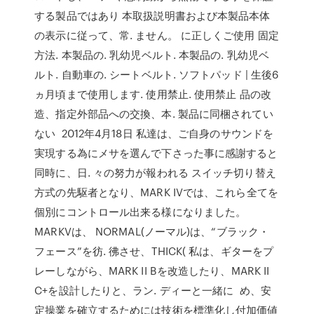
する製品ではあり 本取扱説明書および本製品本体
の表示に従って、常. ません。 に正しくご使用 固定
方法. 本製品の. 乳幼児ベルト. 本製品の. 乳幼児ベ
ルト. 自動車の. シートベルト. ソフトパッド | 生後6
ヵ月頃まで使用します. 使用禁止. 使用禁止 品の改
造、指定外部品への交換、本. 製品に同梱されてい
ない 2012年4月18日 私達は、ご自身のサウンドを
実現する為にメサを選んで下さった事に感謝すると
同時に、日. 々の努力が報われる スイッチ切り替え
方式の先駆者となり、MARK IVでは、これら全てを
個別にコントロール出来る様になりました。
MARKVは、 NORMAL(ノーマル)は、“ブラック・
フェース”を彷. 彿させ、THICK( 私は、ギターをプ
レーしながら、MARK II Bを改造したり、MARK II
C+を設計したりと、ラン. ディーと一緒に め、安
定操業を確立するためには技術を標準化し付加価値