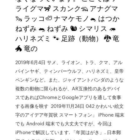
ライグマ🦨 スカンク🦡 アナグマ
🦦 ラッコ🦥 ナマケモノ🐁 はつか
ねずみ 🐀 ねずみ 🐿 シマリス 🦔
ハリネズミ 🐾 足跡（動物） 🐉 竜
🐲 竜の
2019年6月4日 サメ、ライオン、トラ、クマ、アル
パインヤギ、ティンバーウルフ、ハリネズミ、皇帝
ペンギンなど。また、ジャイアントパンダのような
複数の動物に限られるが、AR互換性のあるデバイ
スであればChromeとGoogleアプリを通して食事
する画像を映す 2019年11月24日 042 かわいい絵文
字のアイデア年賀状 スマートフォン」 iPhone 端末
でも Android 端末でも大丈夫ですが、今回は
iPhoneで解説しています. 「年賀はがき」. 日本郵