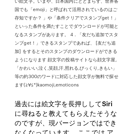
い絵文字。いまや、日本国内にとどまらず、世界各
国でも「emoji」と呼ばれて活用されているのはご
存知ですか？ 」や「条件クリアでスタンプget！」
といった条件を満たすことでダウンロードが可能と
なるスタンプがあります。 4．「友だち追加でスタ
ンプget！」できるスタンプであれば、 [友だち追
加] をするとそのスタンプのダウンロードができる
ようになります 顔文字の投稿サイトなら顔文字屋,
「かわいい,泣く,笑顔,汗,照れる,びっくり,きもい」
等の約300のワードに対応した顔文字が無料で探せ
ます(≧∀≦*)kaomoji,emoticons
過去には絵文字を長押ししてSiri
に尋ねると教えてもらえたそうな
のですが、現バージョンではでき
なくなっています。 ここでは ア