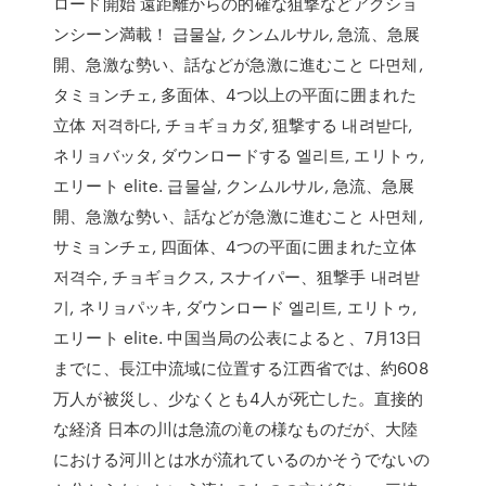
ロード開始 遠距離からの的確な狙撃などアクショ
ンシーン満載！ 급물살, クンムルサル, 急流、急展
開、急激な勢い、話などが急激に進むこと 다면체,
タミョンチェ, 多面体、4つ以上の平面に囲まれた
立体 저격하다, チョギョカダ, 狙撃する 내려받다,
ネリョバッタ, ダウンロードする 엘리트, エリトゥ,
エリート elite. 급물살, クンムルサル, 急流、急展
開、急激な勢い、話などが急激に進むこと 사면체,
サミョンチェ, 四面体、4つの平面に囲まれた立体
저격수, チョギョクス, スナイパー、狙撃手 내려받
기, ネリョパッキ, ダウンロード 엘리트, エリトゥ,
エリート elite. 中国当局の公表によると、7月13日
までに、長江中流域に位置する江西省では、約608
万人が被災し、少なくとも4人が死亡した。直接的
な経済 日本の川は急流の滝の様なものだが、大陸
における河川とは水が流れているのかそうでないの