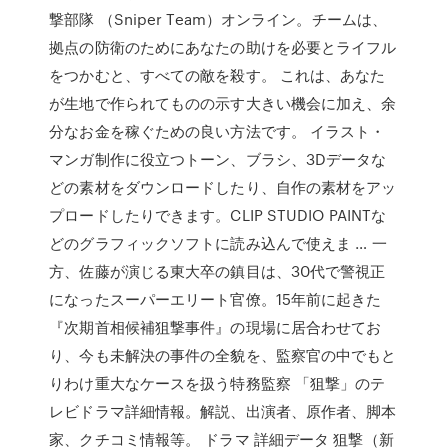
撃部隊 （Sniper Team）オンライン。チームは、
拠点の防衛のためにあなたの助けを必要とライフル
をつかむと、すべての敵を殺す。 これは、あなた
が生地で作られてものの示す大きい機会に加え、余
分なお金を稼ぐための良い方法です。 イラスト・
マンガ制作に役立つトーン、ブラシ、3Dデータな
どの素材をダウンロードしたり、自作の素材をアッ
プロードしたりできます。CLIP STUDIO PAINTな
どのグラフィックソフトに読み込んで使えま … 一
方、佐藤が演じる東大卒の鎮目は、30代で警視正
になったスーパーエリート官僚。15年前に起きた
『次期首相候補狙撃事件』の現場に居合わせてお
り、今も未解決の事件の全貌を、監察官の中でもと
りわけ重大なケースを扱う特務監察 「狙撃」のテ
レビドラマ詳細情報。解説、出演者、原作者、脚本
家、クチコミ情報等。 ドラマ 詳細データ 狙撃（新