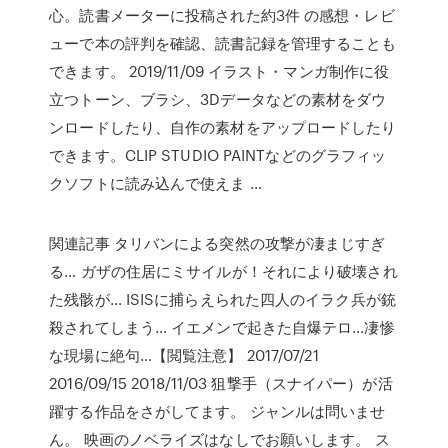
心。読書メーターに投稿された約3件 の感想・レビ
ューで本の評判を確認、読書記録を管理することも
できます。 2019/11/09 イラスト・マンガ制作に役
立つトーン、ブラシ、3Dデータなどの素材をダウ
ンロードしたり、自作の素材をアップロードしたり
できます。CLIP STUDIO PAINTなどのグラフィッ
クソフトに読み込んで使えま …
関連記事 タリバンによる突然の攻撃が凄まじすぎ
る… ガザの住居にミサイルが！それにより破壊され
た残骸が… ISISに捕らえられた四人のイラク兵が銃
殺されてしまう… イエメンで起きた自爆テロ…凄惨
な現場に絶句…【閲覧注意】 2017/07/21
2016/09/15 2018/11/03 狙撃手（スナイパー）が活
躍する作品をさがしてます。 ジャンルは問いませ
ん。 映画のノベライズはなしでお願いします。 ス