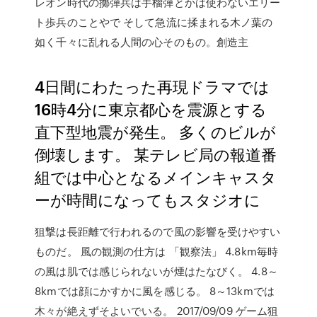
レオン時代の擲弾兵は手榴弾とかは使わないエリー
ト歩兵のことやで そして急流に揉まれる木ノ葉の
如く千々に乱れる人間の心そのもの。創造主
4日間にわたった再現ドラマでは
16時4分に東京都心を震源とする
直下型地震が発生。 多くのビルが
倒壊します。 某テレビ局の報道番
組では中心となるメインキャスタ
ーが時間になってもスタジオに
狙撃は長距離で行われるので風の影響を受けやすい
ものだ。 風の観測の仕方は 「観察法」 4.8km毎時
の風は肌では感じられないが煙はたなびく。 4.8～
8kmでは顔にかすかに風を感じる。 8～13kmでは
木々が絶えずそよいでいる。 2017/09/09 ゲーム狙