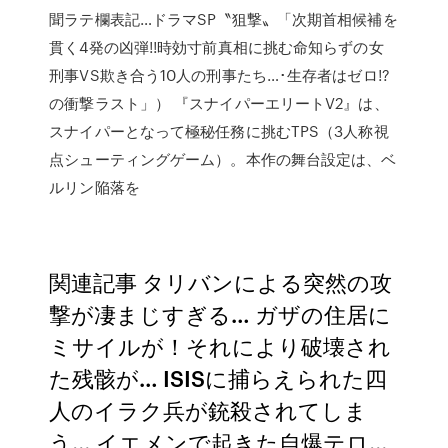
聞ラテ欄表記…ドラマSP〝狙撃〟「次期首相候補を
貫く4発の凶弾!!時効寸前真相に挑む命知らずの女
刑事VS欺き合う10人の刑事たち…･生存者はゼロ!?
の衝撃ラスト」） 『スナイパーエリートV2』は、
スナイパーとなって極秘任務に挑むTPS（3人称視
点シューティングゲーム）。本作の舞台設定は、ベ
ルリン陥落を
関連記事 タリバンによる突然の攻
撃が凄まじすぎる… ガザの住居に
ミサイルが！それにより破壊され
た残骸が… ISISに捕らえられた四
人のイラク兵が銃殺されてしま
う… イエメンで起きた自爆テロ…