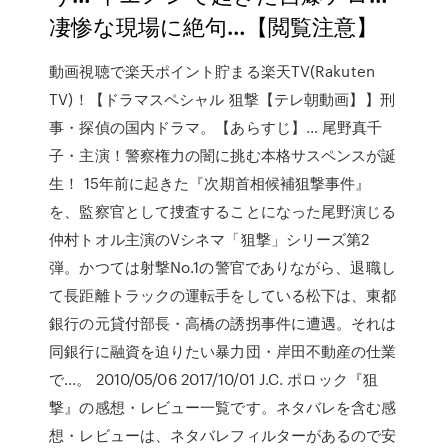
凄惨な現場に絶句…【閲覧注意】
動画視聴で楽天ポイント貯まる楽天TV(Rakuten
TV)！【ドラマスペシャル 狙撃【テレ朝動画】】刑
事・探偵の国内ドラマ。【あらすじ】… 尾野真千
子・主演！警察権力の闇に挑む本格サスペンスが誕
生！ 15年前に起きた『次期首相候補狙撃事件』
を、監察官として捜査することになった尾野演じる
仲村トオル主演のVシネマ「狙撃」シリーズ第2
弾。かつては射撃No.1の警官でありながら、退職し
て長距離トラックの運転手をしている松下は、東都
銀行の元貸付部長・高橋の誘拐事件に遭遇。それは
同銀行に融資を迫りたい暴力団・岸田不動産の仕業
で…。 2010/05/06 2017/10/01 J.C. ポロック『狙
撃』の感想・レビュー一覧です。ネタバレを含む感
想・レビューは、ネタバレフィルターがあるので安