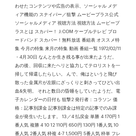
わせたコンテンツや広告の表示、ソーシャル メデ
ィア機能の スナイパー／狙撃 ムービープラス公式
ソーシャルメディア 視聴方法 視聴方法 ムービープ
ラスとは スカパー！ J:COM ケーブルテレビ ブロ
ードバンド スカパー！無料放送 番組表 オススメ特
集 今月の特集 来月の特集 動画 番組一覧 1972/02/11
・4月30日 なんとか生き残る事が出来たようだ。
あの後、回収に来たヘリと協力してテロリストを一
掃して帰還したらしい。 んで、俺はというと飛び
散った金属片が左眼にざっくりと刺さってひどい出
血&失明。 それと数日の昏睡をしていたようだ。電
子カレンダーの日付も 狙撃2 発行者：コラソン 価
格：記事別課金 記事別課金は特定の記事でのみ課
金が発生いたします。 13／4 払戻金 単勝 4 170円 1
番人気 複勝 4 10 12 110円 650円 130円 1番人気 10
番人気 2番人気 枠複 4-7 1,500円 5番人気 枠単 フレ