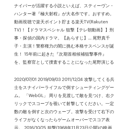
ナイパーが活躍する小説といえば、スティーヴン・
ハンター著『極大射程』が大名作です。おすすめ。
動画視聴で楽天ポイント貯まる楽天TV(Rakuten
TV)！【ドラマスペシャル 狙撃【テレ朝動画】】刑
事・探偵の国内ドラマ。【あらすじ】… 尾野真千
子・主演！警察権力の闇に挑む本格サスペンスが誕
生！ 15年前に起きた『次期首相候補狙撃事件』
を、監察官として捜査することになった尾野演じる
2020/07/01 2019/09/03 2011/12/24 攻撃してくる兵
士をスナイパーライフルで倒すシューティングゲー
ム。 「WebGL」 周りを見渡して敵を見つけ、右ク
リックでスコープを覗いて射撃してください。一定
数の敵を倒すと次のウェーブ。攻撃を受けて右下の
ライフがなくなったらゲームオーバーでスコア表
示。 2016/10/25 狙撃(1968年11月23日公開)の映画