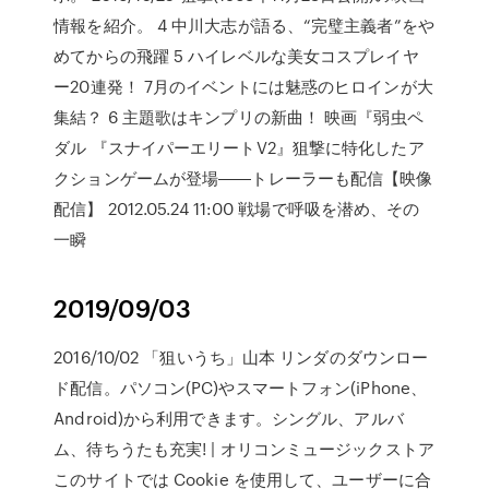
情報を紹介。 4 中川大志が語る、“完璧主義者”をや
めてからの飛躍 5 ハイレベルな美女コスプレイヤ
ー20連発！ 7月のイベントには魅惑のヒロインが大
集結？ 6 主題歌はキンプリの新曲！ 映画『弱虫ペ
ダル 『スナイパーエリートV2』狙撃に特化したア
クションゲームが登場――トレーラーも配信【映像
配信】 2012.05.24 11:00 戦場で呼吸を潜め、その
一瞬
2019/09/03
2016/10/02 「狙いうち」山本 リンダのダウンロー
ド配信。パソコン(PC)やスマートフォン(iPhone、
Android)から利用できます。シングル、アルバ
ム、待ちうたも充実! | オリコンミュージックストア
このサイトでは Cookie を使用して、ユーザーに合