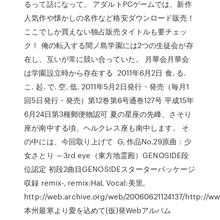
るって話になって。 アダルトPCゲームでは、新作
人気作や懐かしの名作など格安ダウンロード販売！
ここでしか買えない独占販売タイトルも要チェッ
ク！ 俺の転入する間ノ島学園には2つの生徒会が存
在し、互いが常に競い合っていた。 月華会月華会
は学園設立時から存在する 2011年6月2日 食. る.
こ. 起. で. 空. 低. 2011年5月2日発行・発売（毎月1
回5日発行・発売）第12巻第6号通巻127号 平成15年
6月24日第3種郵便物認可 夏の星座の先峰、さそり
座が南中する頃、ヘルクレス座も南中します。 そ
の中には、今回取り上げて G, 作品No.29原曲：少
女さとり ～3rd eye（東方地霊殿）GENOSIDE段
位認定 初段2曲目GENOSIDEスターターパッケージ
収録 remix-, remix:HaL Vocal:美里,
http://web.archive.org/web/20060621124137/http://w
本州最寒より愛を込めて(仮)発Webアルバム