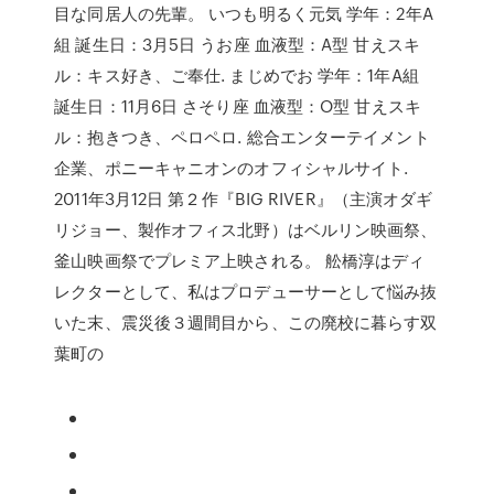
目な同居人の先輩。 いつも明るく元気 学年：2年A
組 誕生日：3月5日 うお座 血液型：A型 甘えスキ
ル：キス好き、ご奉仕. まじめでお 学年：1年A組
誕生日：11月6日 さそり座 血液型：O型 甘えスキ
ル：抱きつき、ペロペロ. 総合エンターテイメント
企業、ポニーキャニオンのオフィシャルサイト.
2011年3月12日 第２作『BIG RIVER』（主演オダギ
リジョー、製作オフィス北野）はベルリン映画祭、
釜山映画祭でプレミア上映される。 舩橋淳はディ
レクターとして、私はプロデューサーとして悩み抜
いた末、震災後３週間目から、この廃校に暮らす双
葉町の