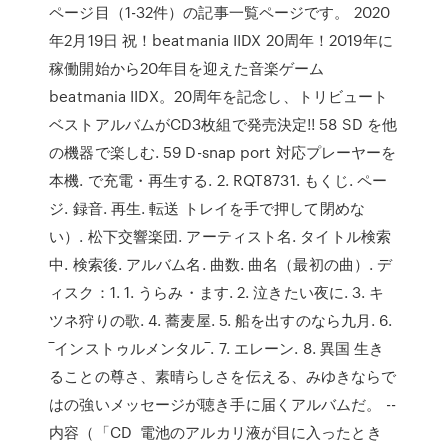
ページ目（1-32件）の記事一覧ページです。 2020
年2月19日 祝！beatmania IIDX 20周年！2019年に
稼働開始から20年目を迎えた音楽ゲーム
beatmania IIDX。20周年を記念し、トリビュート
ベストアルバムがCD3枚組で発売決定!! 58 SD を他
の機器で楽しむ. 59 D-snap port 対応プレーヤーを
本機. で充電・再生する. 2. RQT8731. もくじ. ペー
ジ. 録音. 再生. 転送 トレイを手で押して閉めな
い）. 松下交響楽団. アーティスト名. タイトル検索
中. 検索後. アルバム名. 曲数. 曲名（最初の曲）. デ
ィスク：1. 1. うらみ・ます. 2. 泣きたい夜に. 3. キ
ツネ狩りの歌. 4. 蕎麦屋. 5. 船を出すのなら九月. 6.
‾インストゥルメンタル‾. 7. エレーン. 8. 異国 生き
ることの尊さ、素晴らしさを伝える、みゆきならで
はの強いメッセージが聴き手に届くアルバムだ。 --
内容（「CD 電池のアルカリ液が目に入ったとき