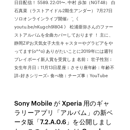
日目配信！ 5589. 22:01〜. 中村 歩加（NGT48） 白
石真菜（ラストアイドル2期生アンダー） 7月27日
ソロオンラインライブ開催♩¨̮ 《
youtu.be/nKugch9l804 》 松浦亜弥さんのファー
ストアルバムを全曲カバーしております ‪！‬ 主に、
静岡ZIPお天気女子大生キャスターやグラビアをや
ってます(o^^o) ありがたいことに2019年には週刊
プレイボーイ新人賞を受賞しま 名前︰ 壮子性別︰
女生年月日︰11月13日星座︰さそり座年齢：年齢不
詳~好きシリーズ~ 食べ物︰チーズ事︰YouTube
Sony Mobile が Xperia 用のギャ
ラリーアプリ「アルバム」の新ベ
ータ版「7.2.A.0.6」を公開しまし