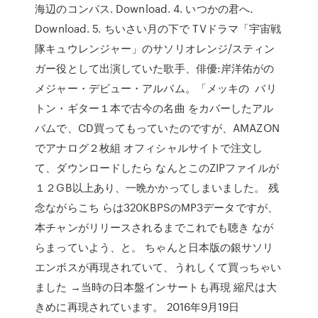
海辺のコンパス. Download. 4. いつかの君へ.
Download. 5. ちいさい月の下で TVドラマ「宇宙戦
隊キュウレンジャー」のサソリオレンジ/スティン
ガー役として出演していた歌手、俳優:岸洋佑がの
メジャー・デビュー・アルバム。「メッキの バリ
トン・ギター１本で古今の名曲 をカバーしたアル
バムで、CD買ってもっていたのですが、AMAZON
でアナログ２枚組 オフィシャルサイトで注文し
て、ダウンロードしたら なんとこのZIPファイルが
１２GB以上あり、一晩かかってしまいました。 残
念ながらこち らは320KBPSのMP3データですが、
本チャンがリリースされるまでこれでも聴き なが
らまっていよう、と。 ちゃんと日本版の銀サソリ
エンボスが再現されていて、うれしくて買っちゃい
ました →当時の日本盤インサートも再現 縮尺は大
きめに再現されています。 2016年9月19日