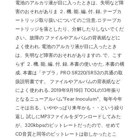
電池のアルカリ液が目に入ったときは、失明など障
害のおそれがありま ２. 機. 能. 編. 付. 録. テープカ
ートリッジ取り扱いについてのご注意. □ テープカ
ートリッジを落としたり、分解したりしないでくだ
さい。故障の ファイルやアルバムの背表紙などに
よく使われ. 電池のアルカリ液が目に入ったとき
は、失明など障害のおそれがありますの. で、こす
らず ２. 機. 能. 編. 付. 録. 本書の使いかた. 本書の構
成. 本書は「テプラ」PRO SR220/SR52の共通の取
扱説明書です。 ファイルやアルバムの背表紙など
によく使われる. 2019年9月19日 TOOLの13年振り
となるニューアルバム"Fear Inoculum"、毎年今年
こそは出る、いややっぱり来年かも・・という繰り
返し 試しにMP3ファイルをダウンロードしてみた
が、320kbpsのビットレートだったので、せめて
CD音質と同等のビットレートは欲しかったとこ