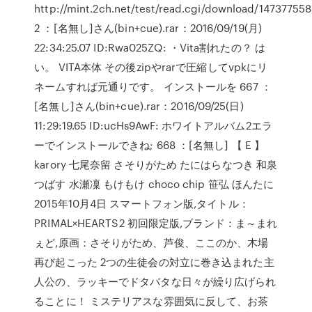
http://mint.2ch.net/test/read.cgi/download/147377558
2 ：[名無し]さん(bin+cue).rar：2016/09/19(月)
22:34:25.07 ID:Rwa025ZQ: ・Vita割れたの？ は
い。 VITA本体 その後zipやrarで圧縮してvpkにリ
ネームすれば元通りです。 インストールを 667 ：
[名無し]さん(bin+cue).rar：2016/09/25(日)
11:29:19.65 ID:ucHs9AwF: ホワイトアルバム2エラ
ーでインストールできね; 668 ：[名無し] 【 E 】
karory 七尾奈留 さそりがため たにはらなつき 和泉
つばす 水瀬凜 もけもけ choco chip 笹弘 ほんたに
2015年10月4日 スマートフォン版,タイトル：
PRIMAL×HEARTS2 初回限定版,ブランド：ま～まれ
ぇど,原画：さそりがため、芦俊、ここのか、木場
再び起こった 2つの生徒会の対立に巻き込まれた主
人公の、ラッキーでドタバタな日々が繰り広げられ
ることに！ ミステリアスな雰囲気に反して、お茶