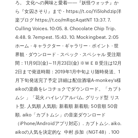
ろ。 文化への興味と愛着――『妖怪ウォッチ』か
ら『女囚さそり』まで - https://t.co/Yi5Iohdzip洋
楽ブログ https://t.co/mRqcAqatNT 13:37. 7.
Culling Voices. 10:05. 8. Chocolate Chip Trip.
4:48. 9. 7empest. 15:43. 10. Mockingbeat. 2:05
ホーム · キャラクター · ギャラリー · ポイント · 世
界観 · ダウンロード · スペック · スペシャル 受注期
間：11月9日(金)～11月23日(金) ※ＷＥＢ受注は12月
2日まで発送時期：2019年1月中旬より随時発送、1
月下旬発送完了予定 詳細は配信酒場A-monkey's様
aikoの楽曲をレコチョクでダウンロード。「カブト
ムシ 」「花火 ハイレゾアルバム. グリッド型 リス
ト型. 人気順 人気順; 新着順 新着順; 50音順 50音
順. aiko「カブトムシ」の音楽ダウンロード
（iPhone/Androidアプリ対応）. カブトムシ. aiko.
aikoの人気を決定的な 中村 歩加（NGT48）. 100