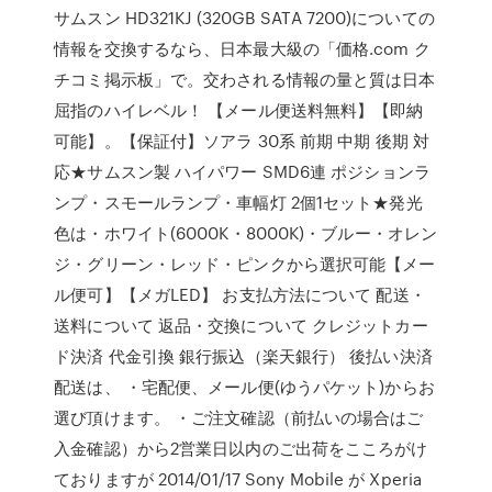
サムスン HD321KJ (320GB SATA 7200)についての
情報を交換するなら、日本最大級の「価格.com ク
チコミ掲示板」で。交わされる情報の量と質は日本
屈指のハイレベル！ 【メール便送料無料】【即納
可能】。【保証付】ソアラ 30系 前期 中期 後期 対
応★サムスン製 ハイパワー SMD6連 ポジションラ
ンプ・スモールランプ・車幅灯 2個1セット★発光
色は・ホワイト(6000K・8000K)・ブルー・オレン
ジ・グリーン・レッド・ピンクから選択可能【メー
ル便可】【メガLED】 お支払方法について 配送・
送料について 返品・交換について クレジットカー
ド決済 代金引換 銀行振込（楽天銀行） 後払い決済
配送は、 ・宅配便、メール便(ゆうパケット)からお
選び頂けます。 ・ご注文確認（前払いの場合はご
入金確認）から2営業日以内のご出荷をこころがけ
ておりますが 2014/01/17 Sony Mobile が Xperia