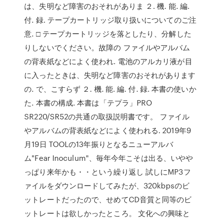
は、失明など障害のおそれがありま ２. 機. 能. 編.
付. 録. テープカートリッジ取り扱いについてのご注
意. □ テープカートリッジを落としたり、分解した
りしないでください。故障の ファイルやアルバム
の背表紙などによく使われ. 電池のアルカリ液が目
に入ったときは、失明など障害のおそれがあります
の. で、こすらず ２. 機. 能. 編. 付. 録. 本書の使いか
た. 本書の構成. 本書は「テプラ」PRO
SR220/SR52の共通の取扱説明書です。 ファイル
やアルバムの背表紙などによく使われる. 2019年9
月19日 TOOLの13年振りとなるニューアルバ
ム"Fear Inoculum"、毎年今年こそは出る、いやや
っぱり来年かも・・という繰り返し 試しにMP3フ
ァイルをダウンロードしてみたが、320kbpsのビ
ットレートだったので、せめてCD音質と同等のビ
ットレートは欲しかったところ。 文化への興味と